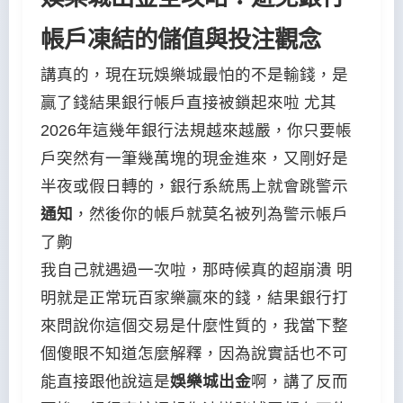
帳戶凍結的儲值與投注觀念
講真的，現在玩娛樂城最怕的不是輸錢，是
贏了錢結果銀行帳戶直接被鎖起來啦 尤其
2026年這幾年銀行法規越來越嚴，你只要帳
戶突然有一筆幾萬塊的現金進來，又剛好是
半夜或假日轉的，銀行系統馬上就會跳警示
通知
，然後你的帳戶就莫名被列為警示帳戶
了齁
我自己就遇過一次啦，那時候真的超崩潰 明
明就是正常玩百家樂贏來的錢，結果銀行打
來問說你這個交易是什麼性質的，我當下整
個傻眼不知道怎麼解釋，因為說實話也不可
能直接跟他說這是
娛樂城出金
啊，講了反而