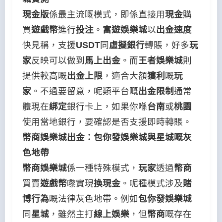
現金版
係最主流嘅模式，即係直接用
現金
購
買
遊戲幣
進行
投注
。
富遊娛樂城
以
出金速度
快見稱，支援
USDT
同
虛擬銀行
轉賬，好多
玩
家
反映可以做到
馬上出金
。而
王者娛樂城
則
提供較高嘅
出金上限
，適合大額
獲利
嘅
玩
家
。不過要留意，呢類平台嘅
出金限制
通常
體現在
綁定
銀行卡上，如果你喺
台南
或
桃園
使用當地銀行，要確認是否支援即時轉賬。
幣商娛樂城出金
：
包你發娛樂城
與
星城
嘅灰
色地帶
幣商娛樂城
係一種特殊模式，
玩家
透過
幣商
買賣
遊戲幣
嚟實現
換現金
。呢種模式涉及
賭
博
行為
嘅法律灰色地帶。例如
包你發娛樂城
同
星城
，雖然主打
線上娛樂
，但
幣商
嘅存在