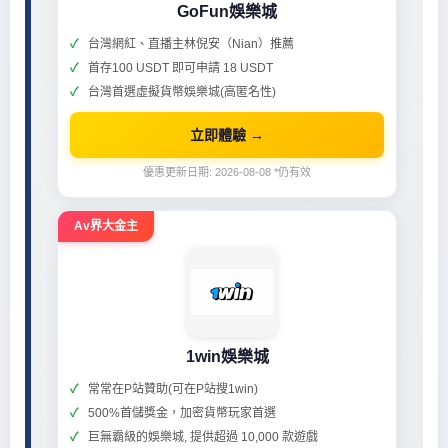
GoFun娛樂城
台灣網紅、直播主林倪安（Nian）推薦
首存100 USDT 即可申請 18 USDT
台灣首選虛擬貨幣娛樂城(高匿名性)
立即體驗 →
優惠更新日期: 2026-08-08 *仍有效
Av界大金主
1win娛樂城
常常在P站贊助(可在P站搜1win)
500%首儲獎金，加密貨幣玩家首選
巨無霸級的娛樂城, 提供超過 10,000 款遊戲