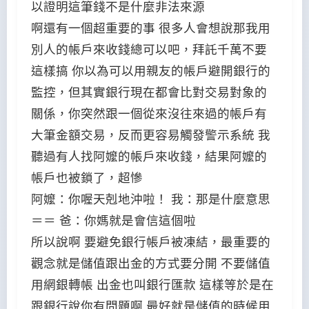
以證明這筆錢不是什麼非法來源
啊還有一個超重要的事 很多人會想說那我用
別人的帳戶來收錢總可以吧，拜託千萬不要
這樣搞 你以為可以用親友的帳戶避開銀行的
監控，但其實銀行現在都會比對交易對象的
關係，你突然跟一個從來沒往來過的帳戶有
大筆金額交易，反而更容易觸發警示系統 我
聽過有人找阿嬤的帳戶來收錢，結果阿嬤的
帳戶也被鎖了，超慘
阿嬤：你喔天剋地沖啦！ 我：那是什麼意思
＝＝ 爸：你媽就是會信這個啦
所以說啊 要避免銀行帳戶被凍結，最重要的
觀念就是儲值跟出金的方式要分開 不要儲值
用網銀轉帳 出金也叫銀行匯款 這樣等於是在
跟銀行說你有問題啊 最好就是儲值的時候用