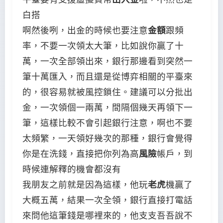
白搭
啊然後咧，出金的時候也要注意
金額
跟頻
率，不要一次領太大筆，比如說你贏了十
萬，一次全部領出來，銀行那邊看到突然一
筆十萬匯入，而且還是從博弈相關的平臺來
的，很容易就被風控鎖住。建議可以分批出
金，一次領個一兩萬，間隔個幾天再領下一
筆，這樣比較不會引起銀行注意，啊也不要
太頻繁，一天領好幾次的那種，銀行會覺得
你是在洗錢，直接把你列為高
風險
帳戶，到
時候連解釋的機會都沒有
我朋友之前就是因為這樣，他玩
老虎
機贏了
大概五萬，結果一次全領，銀行直接打電話
來問他這筆錢是哪裡來的，他支支吾吾說不