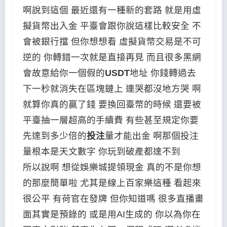
啊說到這個 最近還有一種新的套路 就是用虛
擬貨幣出入金 平臺會跟你說這樣比較安全 不
會被銀行擋 但你想想看 虛擬貨幣交易是不可
逆的 你轉錯一次就是直接再見 而且很多黑網
會故意給你一個假的
USDT
地址 你錢轉過去
下一秒就消失在區塊鏈上 連哭都沒地方哭 啊
就算你真的贏了錢 要換回臺幣的時候 還要被
平臺抽一層超高的手續費 有些甚至規定你要
先達到多少倍的
投注
量才能出金 啊那個投注
量根本是天文數字 你玩到破產都達不到
所以說啊 想從娛樂城提領現金 真的不是你想
的那麼簡單啦 尤其是線上百家樂這種 看起來
很公平 有荷官在發牌 但你知道嗎 很多直播畫
面其實是預錄的 或是用AI生成的 你以為你在