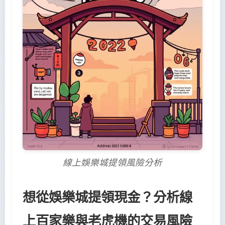
線上娛樂城提領風險分析
想從娛樂城提領現金？分析線
上百家樂與老虎機的交易風險