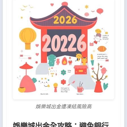
娛樂城出金遭凍結風險高
娛樂城出金全攻略：避免銀行